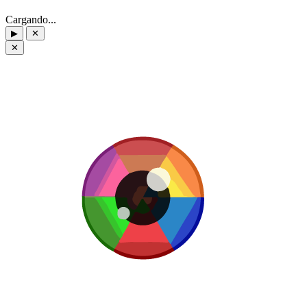
Cargando...
▶
✕
✕