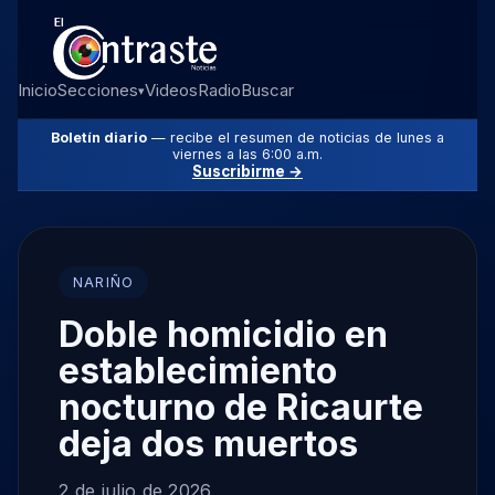
Inicio
Secciones
Videos
Radio
Buscar
▾
Boletín diario
— recibe el resumen de noticias de lunes a
viernes a las 6:00 a.m.
Suscribirme →
NARIÑO
Doble homicidio en
establecimiento
nocturno de Ricaurte
deja dos muertos
2 de julio de 2026