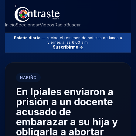
Inicio
Secciones
Videos
Radio
Buscar
▾
Boletín diario
— recibe el resumen de noticias de lunes a
viernes a las 6:00 a.m.
Suscribirme →
NARIÑO
En Ipiales enviaron a
prisión a un docente
acusado de
embarazar a su hija y
obligarla a abortar