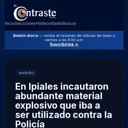
Inicio
Secciones
Videos
Radio
Buscar
▾
Boletín diario
— recibe el resumen de noticias de lunes a
viernes a las 6:00 a.m.
Suscribirme →
NARIÑO
En Ipiales incautaron
abundante material
explosivo que iba a
ser utilizado contra la
Policía