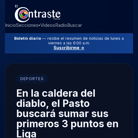
Inicio
Secciones
Videos
Radio
Buscar
▾
Boletín diario
— recibe el resumen de noticias de lunes a
viernes a las 6:00 a.m.
Suscribirme →
DEPORTES
En la caldera del
diablo, el Pasto
buscará sumar sus
primeros 3 puntos en
Liga