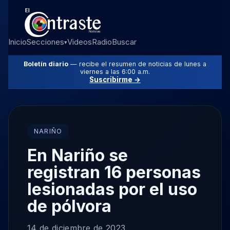
Inicio
Secciones
Videos
Radio
Buscar
▾
Boletín diario
— recibe el resumen de noticias de lunes a
viernes a las 6:00 a.m.
Suscribirme →
NARIÑO
En Nariño se
registran 16 personas
lesionadas por el uso
de pólvora
14 de diciembre de 2023