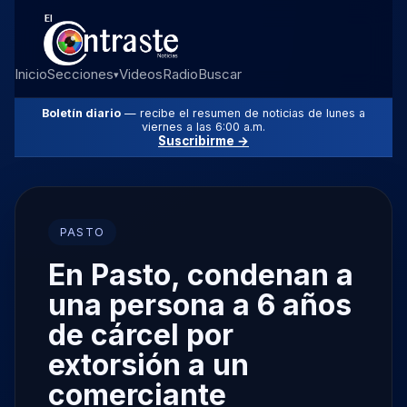
Inicio
Secciones
Videos
Radio
Buscar
▾
Boletín diario
— recibe el resumen de noticias de lunes a
viernes a las 6:00 a.m.
Suscribirme →
PASTO
En Pasto, condenan a
una persona a 6 años
de cárcel por
extorsión a un
comerciante