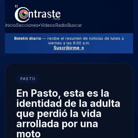
Inicio
Secciones
Videos
Radio
Buscar
▾
Boletín diario
— recibe el resumen de noticias de lunes a
viernes a las 6:00 a.m.
Suscribirme →
PASTO
En Pasto, esta es la
identidad de la adulta
que perdió la vida
arrollada por una
moto