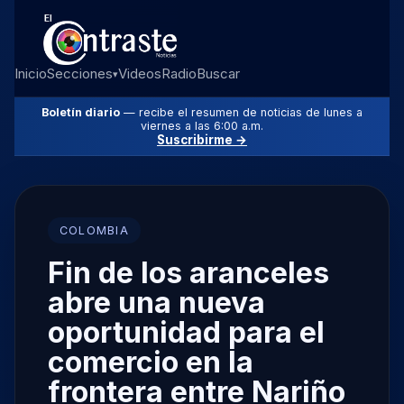
Inicio
Secciones
Videos
Radio
Buscar
▾
Boletín diario
— recibe el resumen de noticias de lunes a
viernes a las 6:00 a.m.
Suscribirme →
COLOMBIA
Fin de los aranceles
abre una nueva
oportunidad para el
comercio en la
frontera entre Nariño