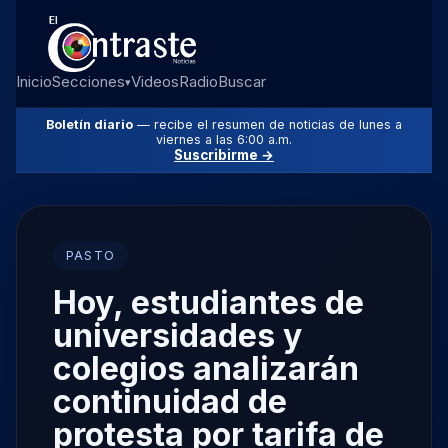
Inicio
Secciones
Videos
Radio
Buscar
▾
Boletín diario
— recibe el resumen de noticias de lunes a
viernes a las 6:00 a.m.
Suscribirme →
PASTO
Hoy, estudiantes de
universidades y
colegios analizarán
continuidad de
protesta por tarifa de