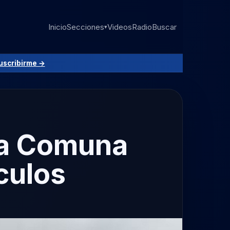
Inicio
Secciones
Videos
Radio
Buscar
▾
uscribirme →
la Comuna
culos