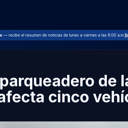
io
— recibe el resumen de noticias de lunes a viernes a las 6:00 a.m.
S
 parqueadero de 
afecta cinco vehí