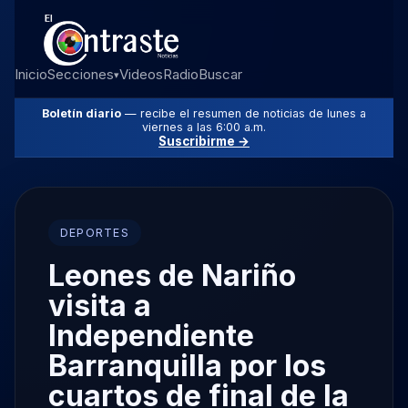
Inicio
Secciones
Videos
Radio
Buscar
▾
Boletín diario
— recibe el resumen de noticias de lunes a
viernes a las 6:00 a.m.
Suscribirme →
DEPORTES
Leones de Nariño
visita a
Independiente
Barranquilla por los
cuartos de final de la