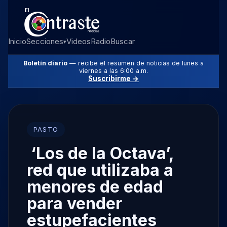
Inicio
Secciones
Videos
Radio
Buscar
▾
Boletín diario
— recibe el resumen de noticias de lunes a
viernes a las 6:00 a.m.
Suscribirme →
PASTO
‘Los de la Octava’,
red que utilizaba a
menores de edad
para vender
estupefacientes