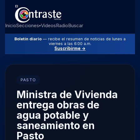
Inicio
Secciones
Videos
Radio
Buscar
▾
Boletín diario
— recibe el resumen de noticias de lunes a
viernes a las 6:00 a.m.
Suscribirme →
PASTO
Ministra de Vivienda
entrega obras de
agua potable y
saneamiento en
Pasto