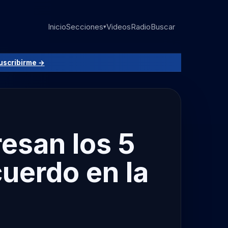
Inicio
Secciones
Videos
Radio
Buscar
▾
uscribirme →
esan los 5
cuerdo en la