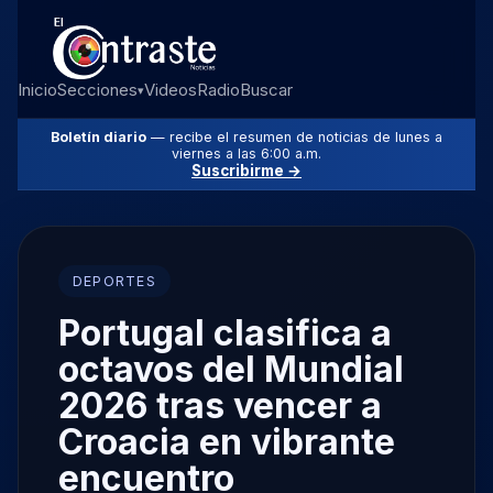
Inicio
Secciones
Videos
Radio
Buscar
▾
Boletín diario
— recibe el resumen de noticias de lunes a
viernes a las 6:00 a.m.
Suscribirme →
DEPORTES
Portugal clasifica a
octavos del Mundial
2026 tras vencer a
Croacia en vibrante
encuentro