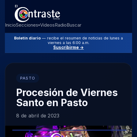
Inicio
Secciones
Videos
Radio
Buscar
▾
Boletín diario
— recibe el resumen de noticias de lunes a
viernes a las 6:00 a.m.
Suscribirme →
PASTO
Procesión de Viernes
Santo en Pasto
8 de abril de 2023