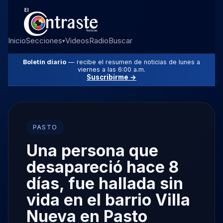
Inicio
Secciones
Videos
Radio
Buscar
▾
Boletín diario
— recibe el resumen de noticias de lunes a
viernes a las 6:00 a.m.
Suscribirme →
PASTO
Una persona que
desapareció hace 8
días, fue hallada sin
vida en el barrio Villa
Nueva en Pasto