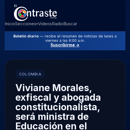
Inicio
Secciones
Videos
Radio
Buscar
▾
Boletín diario
— recibe el resumen de noticias de lunes a
viernes a las 6:00 a.m.
Suscribirme →
COLOMBIA
Viviane Morales,
exfiscal y abogada
constitucionalista,
será ministra de
Educación en el