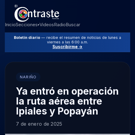
Inicio
Secciones
Videos
Radio
Buscar
▾
Boletín diario
— recibe el resumen de noticias de lunes a
viernes a las 6:00 a.m.
Suscribirme →
NARIÑO
Ya entró en operación
la ruta aérea entre
Ipiales y Popayán
7 de enero de 2025