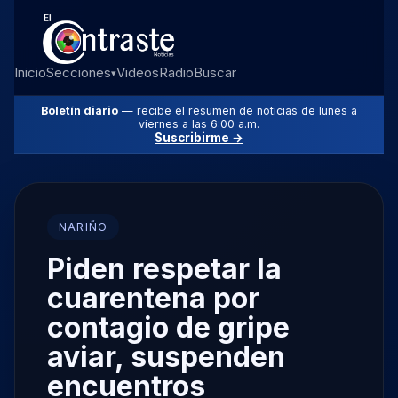
Inicio
Secciones
Videos
Radio
Buscar
▾
Boletín diario
— recibe el resumen de noticias de lunes a
viernes a las 6:00 a.m.
Suscribirme →
NARIÑO
Piden respetar la
cuarentena por
contagio de gripe
aviar, suspenden
encuentros