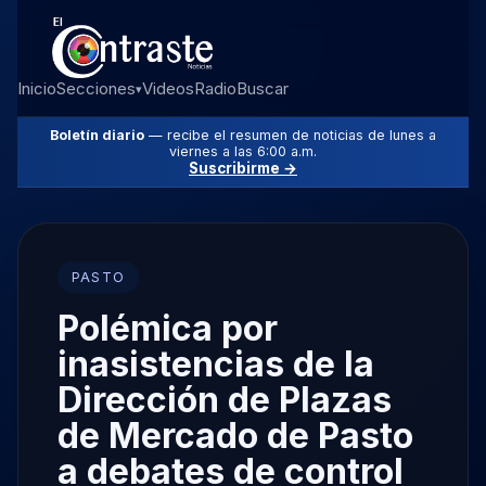
Inicio
Secciones
Videos
Radio
Buscar
▾
Boletín diario
— recibe el resumen de noticias de lunes a
viernes a las 6:00 a.m.
Suscribirme →
PASTO
Polémica por
inasistencias de la
Dirección de Plazas
de Mercado de Pasto
a debates de control