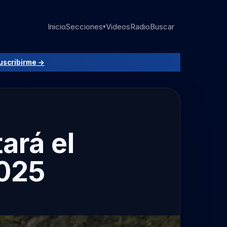
Inicio
Secciones
Videos
Radio
Buscar
▾
uscribirme →
ará el
2025