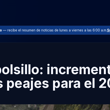
io
— recibe el resumen de noticias de lunes a viernes a las 6:00 a.m.
S
olsillo: increment
s peajes para el 