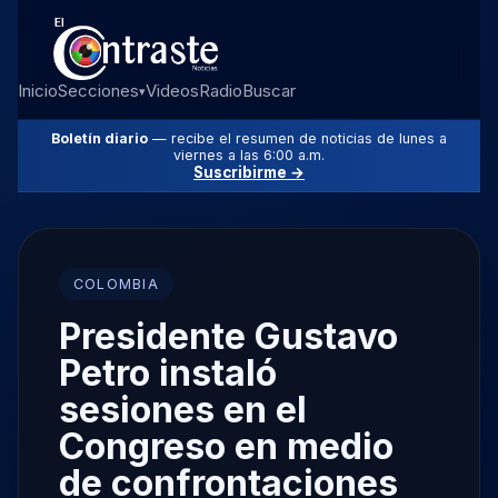
Inicio
Secciones
Videos
Radio
Buscar
▾
Boletín diario
— recibe el resumen de noticias de lunes a
viernes a las 6:00 a.m.
Suscribirme →
COLOMBIA
Presidente Gustavo
Petro instaló
sesiones en el
Congreso en medio
de confrontaciones