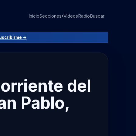
Inicio
Secciones
Videos
Radio
Buscar
▾
uscribirme →
corriente del
an Pablo,