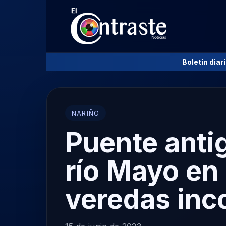
Boletín diar
NARIÑO
Puente antig
río Mayo en 
veredas in