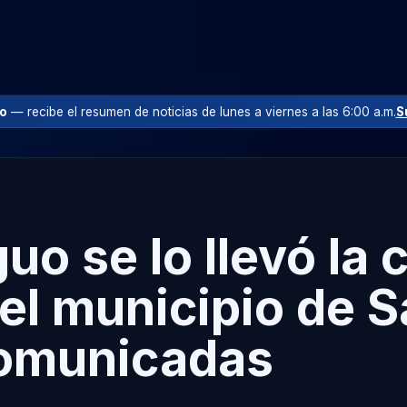
io
— recibe el resumen de noticias de lunes a viernes a las 6:00 a.m.
S
uo se lo llevó la 
el municipio de S
comunicadas