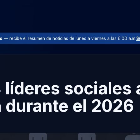
io
— recibe el resumen de noticias de lunes a viernes a las 6:00 a.m.
S
 líderes sociales
 durante el 2026