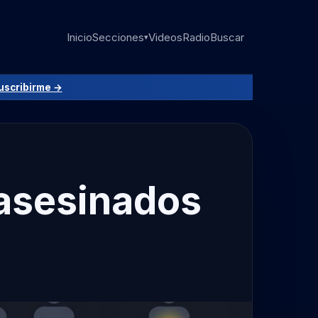
Inicio
Secciones
Videos
Radio
Buscar
▾
uscribirme →
 asesinados