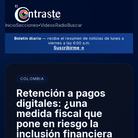
Inicio
Secciones
Videos
Radio
Buscar
▾
Boletín diario
— recibe el resumen de noticias de lunes a
viernes a las 6:00 a.m.
Suscribirme →
COLOMBIA
Retención a pagos
digitales: ¿una
medida fiscal que
pone en riesgo la
inclusión financiera