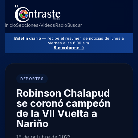
Inicio
Secciones
Videos
Radio
Buscar
▾
Boletín diario
— recibe el resumen de noticias de lunes a
viernes a las 6:00 a.m.
Suscribirme →
DEPORTES
Robinson Chalapud
se coronó campeón
de la VII Vuelta a
Nariño
19 de octubre de 2023