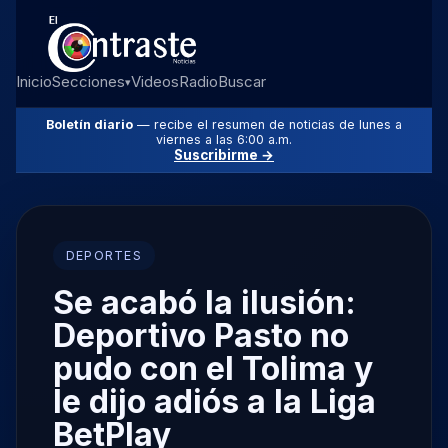
Inicio
Secciones
Videos
Radio
Buscar
▾
Boletín diario
— recibe el resumen de noticias de lunes a
viernes a las 6:00 a.m.
Suscribirme →
DEPORTES
Se acabó la ilusión:
Deportivo Pasto no
pudo con el Tolima y
le dijo adiós a la Liga
BetPlay