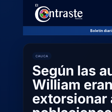
Boletín diar
CAUCA
Según las au
William era
extorsionar