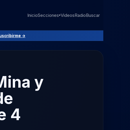
Inicio
Secciones
Videos
Radio
Buscar
▾
uscribirme →
Mina y
de
e 4