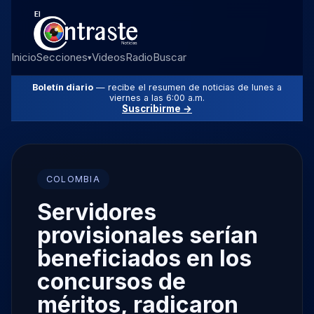
Inicio
Secciones
Videos
Radio
Buscar
▾
Boletín diario
— recibe el resumen de noticias de lunes a
viernes a las 6:00 a.m.
Suscribirme →
COLOMBIA
Servidores
provisionales serían
beneficiados en los
concursos de
méritos, radicaron