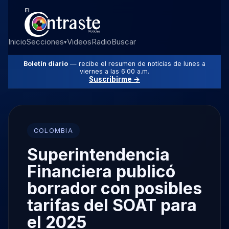
Inicio
Secciones
Videos
Radio
Buscar
▾
Boletín diario
— recibe el resumen de noticias de lunes a
viernes a las 6:00 a.m.
Suscribirme →
COLOMBIA
Superintendencia
Financiera publicó
borrador con posibles
tarifas del SOAT para
el 2025