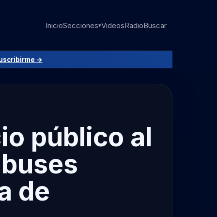
Inicio
Secciones
Videos
Radio
Buscar
▾
uscribirme →
o público al
 buses
a de