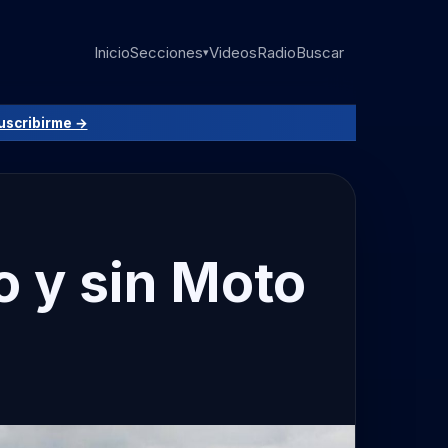
Inicio
Secciones
Videos
Radio
Buscar
▾
uscribirme →
ro y sin Moto