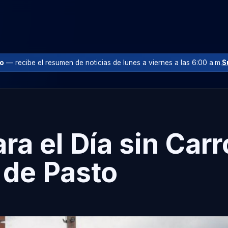
io
— recibe el resumen de noticias de lunes a viernes a las 6:00 a.m.
S
ara el Día sin Car
 de Pasto