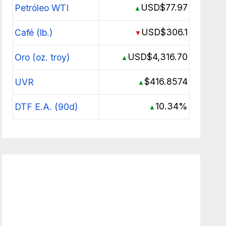
USD$77.97
Petróleo WTI
▲
USD$306.1
Café (lb.)
▼
USD$4,316.70
Oro (oz. troy)
▲
$416.8574
UVR
▲
10.34%
DTF E.A. (90d)
▲