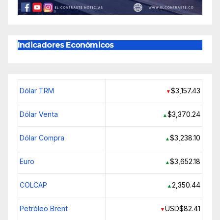
Indicadores Económicos
Dólar TRM
$3,157.43
▼
Dólar Venta
$3,370.24
▲
Dólar Compra
$3,238.10
▲
Euro
$3,652.18
▲
COLCAP
2,350.44
▲
Petróleo Brent
USD$82.41
▼