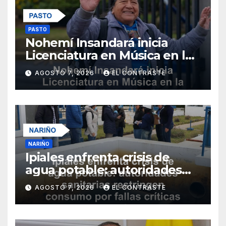
PASTO
Nohemí Insandará inicia
Licenciatura en Música en la
Universidad de Nariño
AGOSTO 7, 2026
EL CONTRASTE
NARIÑO
Ipiales enfrenta crisis de
agua potable: autoridades
sanitarias restringen
AGOSTO 7, 2026
EL CONTRASTE
consumo por fallas críticas
en tratamiento