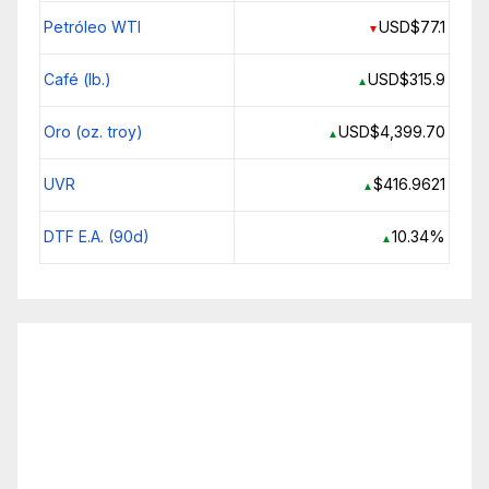
Petróleo WTI
USD$77.1
▼
Café (lb.)
USD$315.9
▲
Oro (oz. troy)
USD$4,399.70
▲
UVR
$416.9621
▲
DTF E.A. (90d)
10.34%
▲