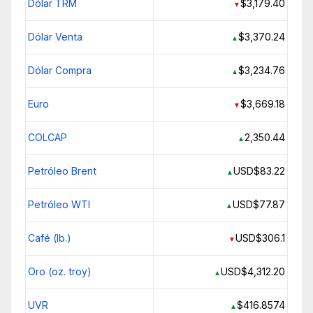
Dólar TRM
$3,179.40
▼
Dólar Venta
$3,370.24
▲
Dólar Compra
$3,234.76
▲
Euro
$3,669.18
▼
COLCAP
2,350.44
▲
Petróleo Brent
USD$83.22
▲
Petróleo WTI
USD$77.87
▲
Café (lb.)
USD$306.1
▼
Oro (oz. troy)
USD$4,312.20
▲
UVR
$416.8574
▲