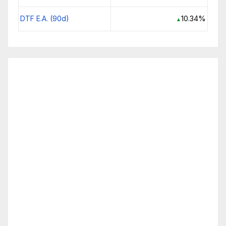
DTF E.A. (90d)
10.34%
▲