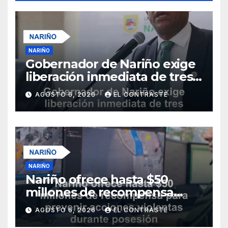
NARIÑO
Gobernador de Nariño exige
liberación inmediata de tres
uniformados secuestrados
AGOSTO 6, 2026
EL CONTRASTE
NARIÑO
Nariño ofrece hasta $50
millones de recompensa
para prevenir acciones
AGOSTO 6, 2026
EL CONTRASTE
violentas durante posesión