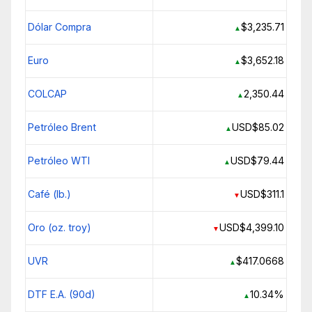
Dólar Compra
$3,235.71
▲
Euro
$3,652.18
▲
COLCAP
2,350.44
▲
Petróleo Brent
USD$85.02
▲
Petróleo WTI
USD$79.44
▲
Café (lb.)
USD$311.1
▼
Oro (oz. troy)
USD$4,399.10
▼
UVR
$417.0668
▲
DTF E.A. (90d)
10.34%
▲