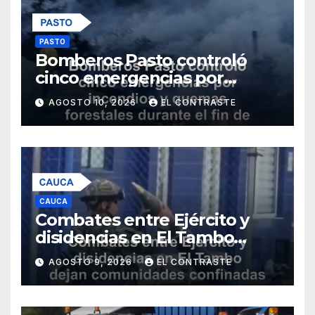
PASTO
Bomberos Pasto controló
cinco emergencias por
incendios y quemas
AGOSTO 10, 2026
EL CONTRASTE
forestales durante el fin de
semana
CAUCA
Combates entre Ejército y
disidencias en El Tambo
dejan comunidades
AGOSTO 9, 2026
EL CONTRASTE
confinadas por fuego
cruzado