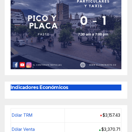
Indicadores Económicos
Dólar TRM
$3,157.43
▼
Dólar Venta
$3,370.71
▲