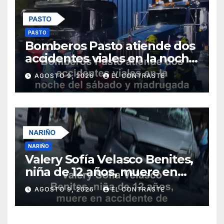
PASTO
Bomberos Pasto atiende dos
accidentes viales en la noche
del sábado y madrugada del
AGOSTO 9, 2026
EL CONTRASTE
domingo
NARIÑO
Valery Sofía Velasco Benites,
niña de 12 años, muere en
accidente de tránsito en La
AGOSTO 9, 2026
EL CONTRASTE
Unión