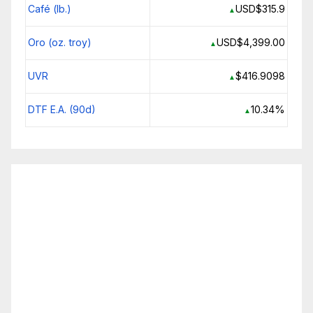
Café (lb.)
USD$315.9
▲
Oro (oz. troy)
USD$4,399.00
▲
UVR
$416.9098
▲
DTF E.A. (90d)
10.34%
▲