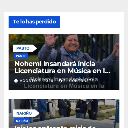
Te lo has perdido
PASTO
Nohemí Insandará inicia
Licenciatura en Música en la
Universidad de Nariño
AGOSTO 7, 2026
EL CONTRASTE
NARIÑO