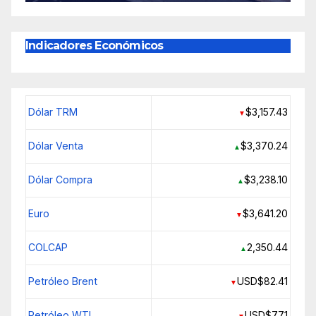
Indicadores Económicos
Dólar TRM
$3,157.43
▼
Dólar Venta
$3,370.24
▲
Dólar Compra
$3,238.10
▲
Euro
$3,641.20
▼
COLCAP
2,350.44
▲
Petróleo Brent
USD$82.41
▼
Petróleo WTI
USD$77.1
▼