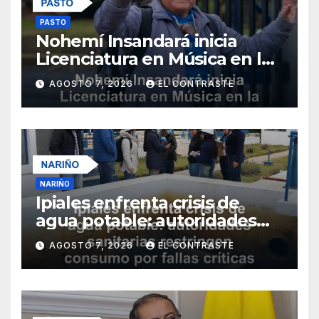
PASTO
Nohemí Insandará inicia
Licenciatura en Música en la
Universidad de Nariño
AGOSTO 7, 2026
EL CONTRASTE
NARIÑO
Ipiales enfrenta crisis de
agua potable: autoridades
sanitarias restringen
AGOSTO 7, 2026
EL CONTRASTE
consumo por fallas críticas
en tratamiento