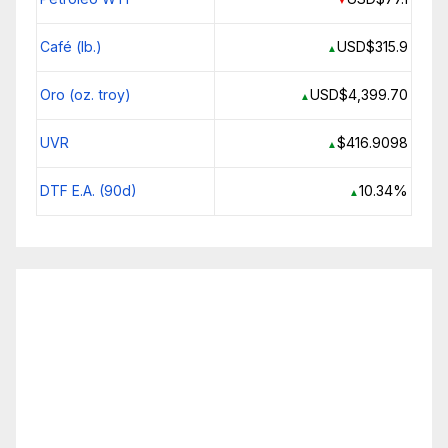
Café (lb.)
USD$315.9
▲
Oro (oz. troy)
USD$4,399.70
▲
UVR
$416.9098
▲
DTF E.A. (90d)
10.34%
▲