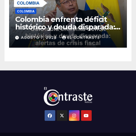
COLOMBIA
Colombia enfrenta déficit
histórico y deuda disparada:
alertas de crisis fiscal para
AGOSTO 7, 2026
EL CONTRASTE
2026