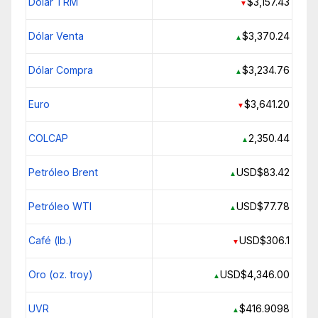
Dólar TRM
$3,157.43
▼
Dólar Venta
$3,370.24
▲
Dólar Compra
$3,234.76
▲
Euro
$3,641.20
▼
COLCAP
2,350.44
▲
Petróleo Brent
USD$83.42
▲
Petróleo WTI
USD$77.78
▲
Café (lb.)
USD$306.1
▼
Oro (oz. troy)
USD$4,346.00
▲
UVR
$416.9098
▲