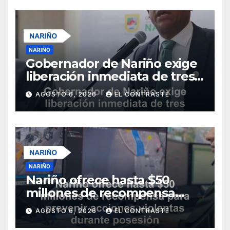
NARIÑO
Gobernador de Nariño exige
liberación inmediata de tres
uniformados secuestrados
AGOSTO 6, 2026
EL CONTRASTE
NARIÑO
Nariño ofrece hasta $50
millones de recompensa
para prevenir acciones
AGOSTO 6, 2026
EL CONTRASTE
violentas durante posesión