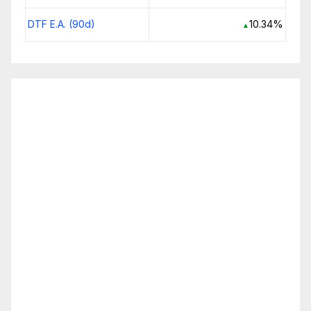
DTF E.A. (90d)
10.34%
▲