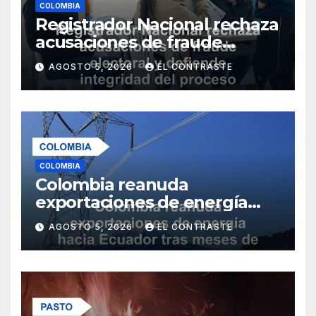
COLOMBIA
Registrador Nacional rechaza
acusaciones de fraude
electoral y defiende
AGOSTO 5, 2026
EL CONTRASTE
integridad del proceso
democrático
COLOMBIA
Colombia reanuda
exportaciones de energía
hacia Ecuador tras meses de
AGOSTO 5, 2026
EL CONTRASTE
conflicto comercial