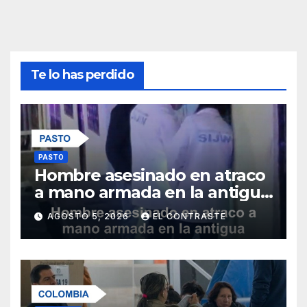
Te lo has perdido
PASTO
Hombre asesinado en atraco
a mano armada en la antigua
salida al norte de Pasto
AGOSTO 5, 2026
EL CONTRASTE