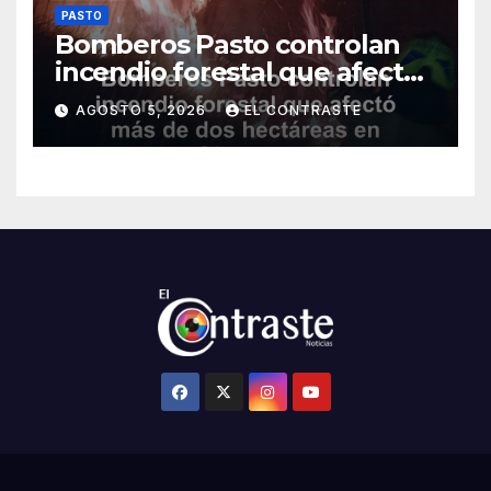
PASTO
Bomberos Pasto controlan
incendio forestal que afectó
más de dos hectáreas en
AGOSTO 5, 2026
EL CONTRASTE
Obonuco