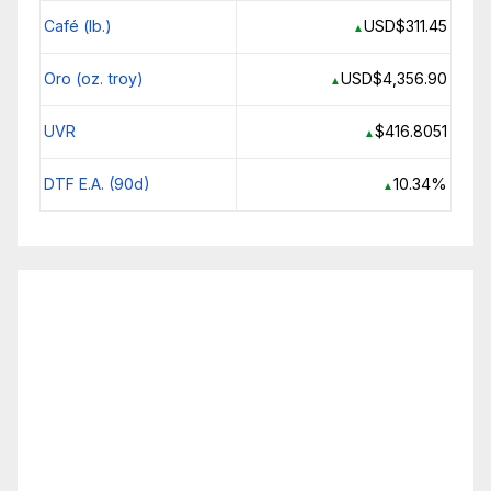
Café (lb.)
USD$311.45
▲
Oro (oz. troy)
USD$4,356.90
▲
UVR
$416.8051
▲
DTF E.A. (90d)
10.34%
▲