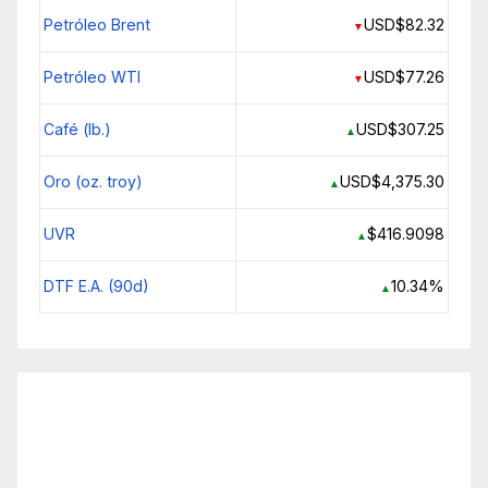
Petróleo Brent
USD$82.32
▼
Petróleo WTI
USD$77.26
▼
Café (lb.)
USD$307.25
▲
Oro (oz. troy)
USD$4,375.30
▲
UVR
$416.9098
▲
DTF E.A. (90d)
10.34%
▲