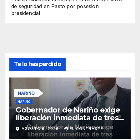
de seguridad en Pasto por posesión
presidencial
Te lo has perdido
NARIÑO
Gobernador de Nariño exige
liberación inmediata de tres
uniformados secuestrados
AGOSTO 6, 2026
EL CONTRASTE