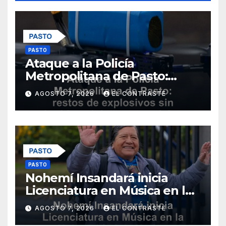
PASTO
Ataque a la Policía
Metropolitana de Pasto:
restos de explosivos sin
AGOSTO 7, 2026
EL CONTRASTE
heridos ni daños materiales
PASTO
Nohemí Insandará inicia
Licenciatura en Música en la
Universidad de Nariño
AGOSTO 7, 2026
EL CONTRASTE