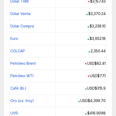
Dólar TRM
$3,157.43
▼
Dólar Venta
$3,370.24
▲
Dólar Compra
$3,238.10
▲
Euro
$3,652.18
▲
COLCAP
2,350.44
▲
Petróleo Brent
USD$82.41
▼
Petróleo WTI
USD$77.1
▼
Café (lb.)
USD$315.9
▲
Oro (oz. troy)
USD$4,399.70
▲
UVR
$416.9098
▲