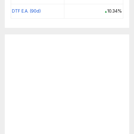
DTF E.A. (90d)
10.34%
▲