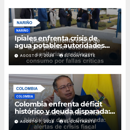
NARIÑO
Ipiales enfrenta crisis de
agua potable: autoridades
sanitarias restringen
AGOSTO 7, 2026
EL CONTRASTE
consumo por fallas críticas
en tratamiento
COLOMBIA
Colombia enfrenta déficit
histórico y deuda disparada:
alertas de crisis fiscal para
AGOSTO 7, 2026
EL CONTRASTE
2026