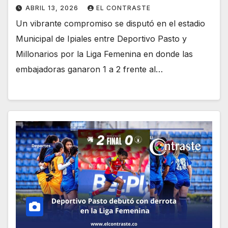
ABRIL 13, 2026
EL CONTRASTE
Un vibrante compromiso se disputó en el estadio
Municipal de Ipiales entre Deportivo Pasto y
Millonarios por la Liga Femenina en donde las
embajadoras ganaron 1 a 2 frente al…