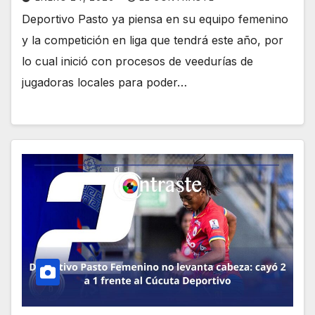
Deportivo Pasto ya piensa en su equipo femenino
y la competición en liga que tendrá este año, por
lo cual inició con procesos de veedurías de
jugadoras locales para poder…