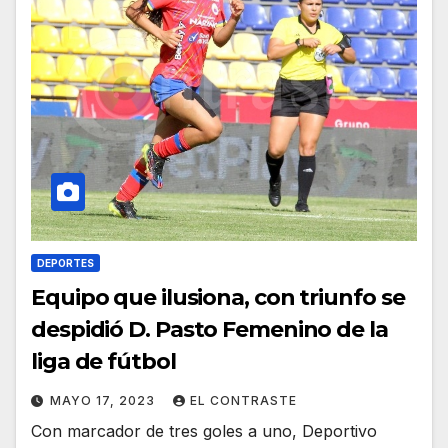
DEPORTES
Equipo que ilusiona, con triunfo se
despidió D. Pasto Femenino de la
liga de fútbol
MAYO 17, 2023
EL CONTRASTE
Con marcador de tres goles a uno, Deportivo