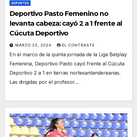
DEPORTES
Deportivo Pasto Femenino no
levanta cabeza: cayó 2 a 1 frente al
Cúcuta Deportivo
MARZO 25, 2024
EL CONTRASTE
En el marco de la quinta jornada de la Liga Betplay
Femenina, Deportivo Pasto cayó frente al Cúcuta
Deportivo 2 a 1 en tierras nortesantandereanas.
Las dirigidas por el profesor…