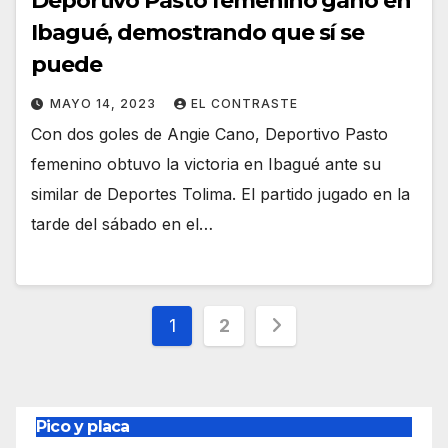
Deportivo Pasto femenino ganó en
Ibagué, demostrando que sí se
puede
MAYO 14, 2023
EL CONTRASTE
Con dos goles de Angie Cano, Deportivo Pasto
femenino obtuvo la victoria en Ibagué ante su
similar de Deportes Tolima. El partido jugado en la
tarde del sábado en el…
Paginación
1
2
de
entradas
Pico y placa