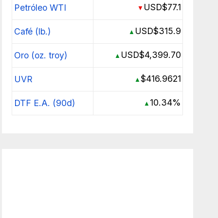
USD$77.1
Petróleo WTI
▼
USD$315.9
Café (lb.)
▲
USD$4,399.70
Oro (oz. troy)
▲
$416.9621
UVR
▲
10.34%
DTF E.A. (90d)
▲