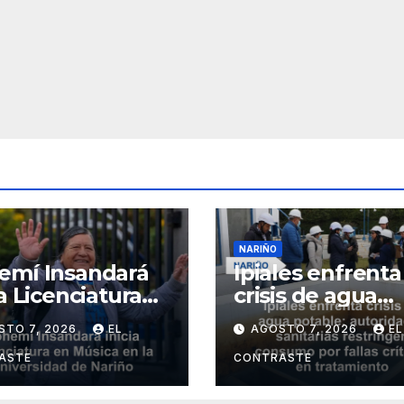
NARIÑO
emí Insandará
Ipiales enfrenta
ia Licenciatura
crisis de agua
úsica en la
potable:
STO 7, 2026
EL
AGOSTO 7, 2026
EL
ersidad de
autoridades
iño
sanitarias
ASTE
CONTRASTE
restringen con