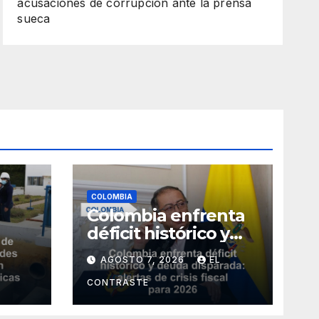
acusaciones de corrupción ante la prensa
sueca
COLOMBIA
Colombia enfrenta
déficit histórico y
deuda disparada:
AGOSTO 7, 2026
EL
alertas de crisis
fiscal para 2026
CONTRASTE
sumo