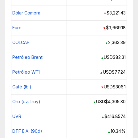
Dólar Compra
$3,221.43
▼
Euro
$3,669.18
▼
COLCAP
2,363.39
▲
Petróleo Brent
USD$82.31
▲
Petróleo WTI
USD$77.24
▲
Café (lb.)
USD$306.1
▼
Oro (oz. troy)
USD$4,305.30
▲
UVR
$416.8574
▲
DTF E.A. (90d)
10.34%
▲