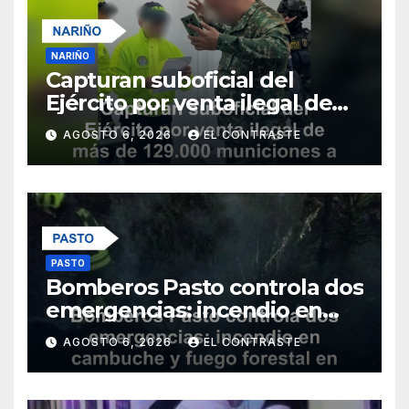
NARIÑO
Capturan suboficial del
Ejército por venta ilegal de
más de 129.000 municiones a
AGOSTO 6, 2026
EL CONTRASTE
grupos armados en Nariño
PASTO
Bomberos Pasto controla dos
emergencias: incendio en
cambuche y fuego forestal
AGOSTO 6, 2026
EL CONTRASTE
en Jongovito