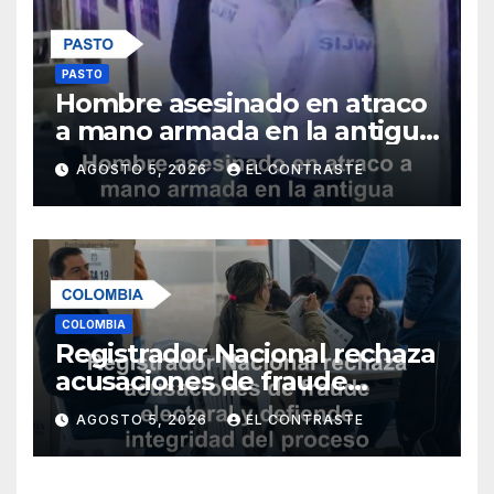
PASTO
Hombre asesinado en atraco
a mano armada en la antigua
salida al norte de Pasto
AGOSTO 5, 2026
EL CONTRASTE
COLOMBIA
Registrador Nacional rechaza
acusaciones de fraude
electoral y defiende
AGOSTO 5, 2026
EL CONTRASTE
integridad del proceso
democrático