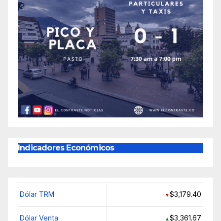
Indicadores Económicos
Dólar TRM
$3,179.40
▼
Dólar Venta
$3,361.67
▲