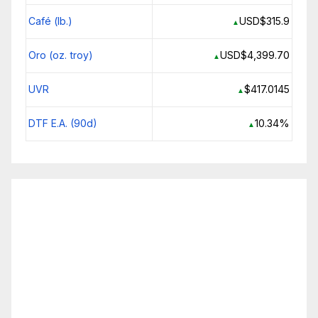
Café (lb.)
USD$315.9
▲
Oro (oz. troy)
USD$4,399.70
▲
UVR
$417.0145
▲
DTF E.A. (90d)
10.34%
▲