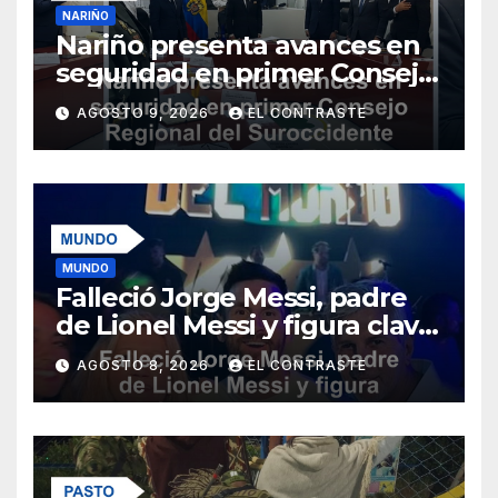
NARIÑO
Nariño presenta avances en
seguridad en primer Consejo
Regional del Suroccidente
AGOSTO 9, 2026
EL CONTRASTE
liderado por De la Espriella
MUNDO
Falleció Jorge Messi, padre
de Lionel Messi y figura clave
en su carrera
AGOSTO 8, 2026
EL CONTRASTE