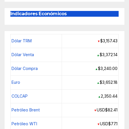
Indicadores Económicos
Dólar TRM
$3,157.43
▼
Dólar Venta
$3,372.14
▲
Dólar Compra
$3,240.00
▲
Euro
$3,652.18
▲
COLCAP
2,350.44
▲
Petróleo Brent
USD$82.41
▼
Petróleo WTI
USD$77.1
▼