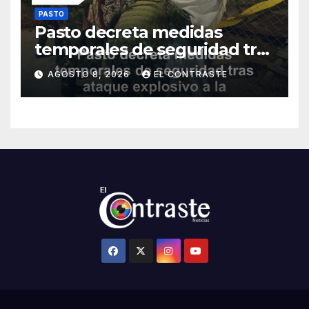
PASTO
Pasto decreta medidas
temporales de seguridad tras
ataque explosivo a la Policía
AGOSTO 8, 2026
EL CONTRASTE
Metropolitana