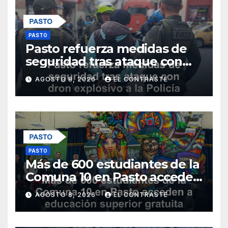
PASTO
Pasto refuerza medidas de
seguridad tras ataque con
dron explosivo a la Policía
AGOSTO 8, 2026
EL CONTRASTE
Metropolitana
PASTO
Más de 600 estudiantes de la
Comuna 10 en Pasto acceden
a educación superior gratuita
AGOSTO 8, 2026
EL CONTRASTE
con nuevos programas