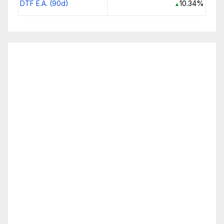
DTF E.A. (90d)
10.34%
▲