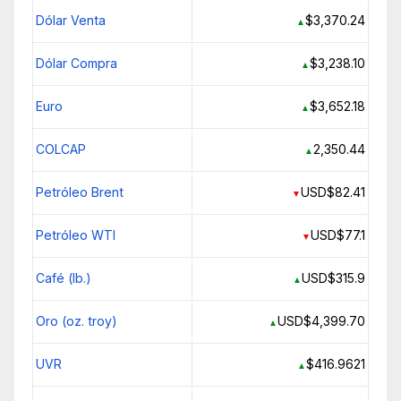
Dólar Venta
$3,370.24
▲
Dólar Compra
$3,238.10
▲
Euro
$3,652.18
▲
COLCAP
2,350.44
▲
Petróleo Brent
USD$82.41
▼
Petróleo WTI
USD$77.1
▼
Café (lb.)
USD$315.9
▲
Oro (oz. troy)
USD$4,399.70
▲
UVR
$416.9621
▲