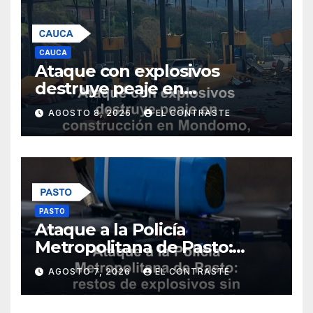
CAUCA
Ataque con explosivos
destruye peaje en
construcción en Mondomo,
AGOSTO 8, 2026
EL CONTRASTE
Cauca
PASTO
Ataque a la Policía
Metropolitana de Pasto:
restos de explosivos sin
AGOSTO 7, 2026
EL CONTRASTE
heridos ni daños materiales