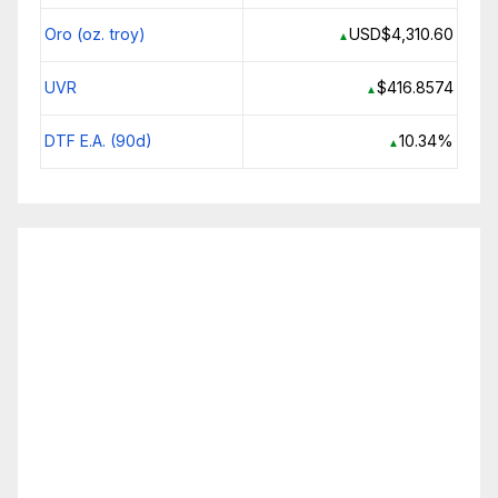
Oro (oz. troy)
USD$4,310.60
▲
UVR
$416.8574
▲
DTF E.A. (90d)
10.34%
▲