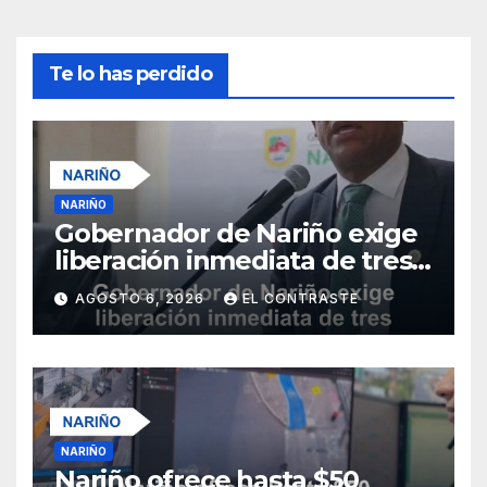
Te lo has perdido
NARIÑO
Gobernador de Nariño exige
liberación inmediata de tres
uniformados secuestrados
AGOSTO 6, 2026
EL CONTRASTE
NARIÑO
Nariño ofrece hasta $50