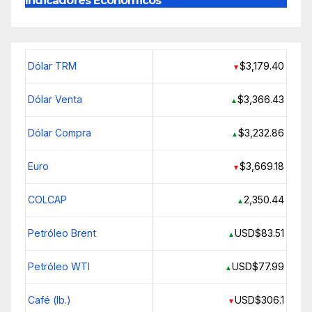
Indicadores Económicos
Dólar TRM
$3,179.40
▼
Dólar Venta
$3,366.43
▲
Dólar Compra
$3,232.86
▲
Euro
$3,669.18
▼
COLCAP
2,350.44
▲
Petróleo Brent
USD$83.51
▲
Petróleo WTI
USD$77.99
▲
Café (lb.)
USD$306.1
▼